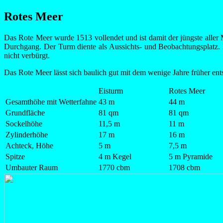
Rotes Meer
Das Rote Meer wurde 1513 vollendet und ist damit der jüngste aller M
Durchgang. Der Turm diente als Aussichts- und Beobachtungsplatz. He
nicht verbürgt.
Das Rote Meer lässt sich baulich gut mit dem wenige Jahre früher ent
Eisturm
Rotes Meer
Gesamthöhe mit Wetterfahne
43 m
44 m
Grundfläche
81 qm
81 qm
Sockelhöhe
11,5 m
11 m
Zylinderhöhe
17 m
16 m
Achteck, Höhe
5 m
7,5 m
Spitze
4 m Kegel
5 m Pyramide
Umbauter Raum
1770 cbm
1708 cbm