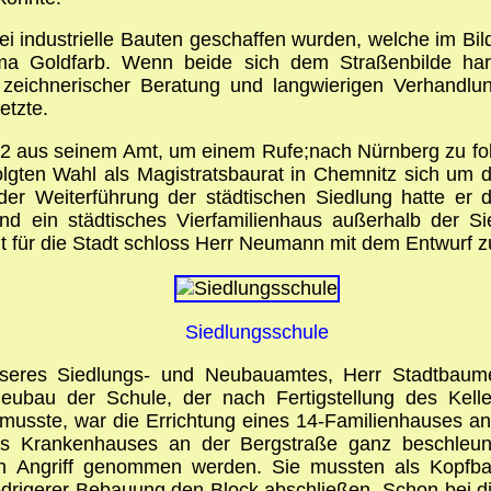
i industrielle Bauten geschaffen wurden, welche im Bil
a Goldfarb. Wenn beide sich dem Straßenbilde harm
, zeichnerischer Beratung und langwierigen Verhandlu
etzte.
2 aus seinem Amt, um einem Rufe;nach Nürnberg zu folg
lgten Wahl als Magistratsbaurat in Chemnitz sich um di
er Weiterführung der städtischen Siedlung hatte er dr
und ein städtisches Vierfamilienhaus außerhalb der S
t für die Stadt schloss Herr Neumann mit dem Entwurf zu
Siedlungsschule
seres Siedlungs- und Neubauamtes, Herr Stadtbaumei
Neubau der Schule, der nach Fertigstellung des Kell
 musste, war die Errichtung eines 14-Familienhauses an 
es Krankenhauses an der Bergstraße ganz beschleun
in Angriff genommen werden. Sie mussten als Kopfbau
drigerer Bebauung den Block abschließen. Schon bei di