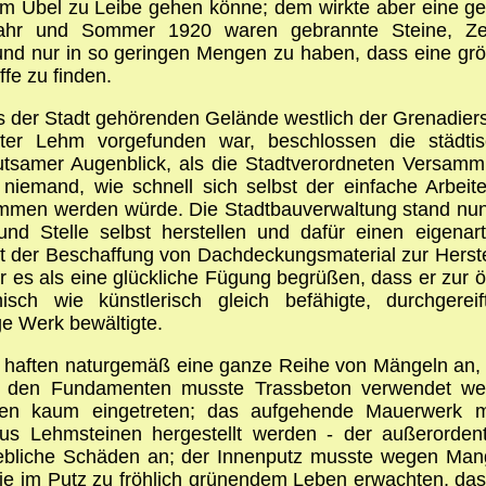
Übel zu Leibe gehen könne; dem wirkte aber eine ger
jahr und Sommer 1920 waren gebrannte Steine, Zem
und nur in so geringen Mengen zu haben, dass eine grö
fe zu finden.
s der Stadt gehörenden Gelände westlich der Grenadier
uter Lehm vorgefunden war, beschlossen die städtis
utsamer Augenblick, als die Stadtverordneten Versam
 niemand, wie schnell sich selbst der einfache Arb
mmen werden würde. Die Stadtbauverwaltung stand nun
nd Stelle selbst herstellen und dafür einen eigenar
eit der Beschaffung von Dachdeckungsmaterial zur Hers
es als eine glückliche Fügung begrüßen, dass er zur ört
isch wie künstlerisch gleich befähigte, durchgerei
ge Werk bewältigte.
 haften naturgemäß eine ganze Reihe von Mängeln an, di
u den Fundamenten musste Trassbeton verwendet wer
inden kaum eingetreten; das aufgehende Mauerwerk
us Lehmsteinen hergestellt werden - der außerorden
ebliche Schäden an; der Innenputz musste wegen Mange
 die im Putz zu fröhlich grünendem Leben erwachten, da