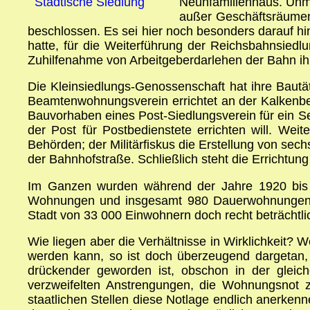
Neunfamilienhaus. Unmi
Städtische Siedlung
außer Geschäftsräumen 
beschlossen. Es sei hier noch besonders darauf h
hatte, für die Weiterführung der Reichsbahnsied
Zuhilfenahme von Arbeitgeberdarlehen der Bahn ihre
Die Kleinsiedlungs-Genossenschaft hat ihre Baut
Beamtenwohnungsverein errichtet an der Kalkenber
Bauvorhaben eines Post-Siedlungsverein für ein Se
der Post für Postbedienstete errichten will. Wei
Behörden; der Militärfiskus die Erstellung von se
der Bahnhofstraße. Schließlich steht die Errichtun
Im Ganzen wurden während der Jahre 1920 bis 
Wohnungen und insgesamt 980 Dauerwohnungen, wo
Stadt von 33 000 Einwohnern doch recht beträchtli
Wie liegen aber die Verhältnisse in Wirklichkeit? 
werden kann, so ist doch überzeugend dargetan, 
drückender geworden ist, obschon in der gleic
verzweifelten Anstrengungen, die Wohnungsnot zu
staatlichen Stellen diese Notlage endlich anerk