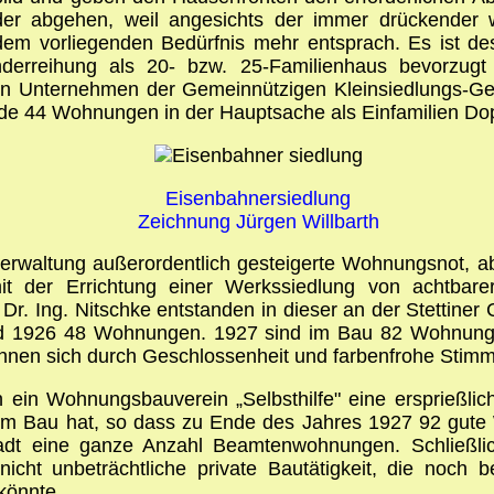
eder abgehen, weil angesichts der immer drückender
m vorliegenden Bedürfnis mehr entsprach. Es ist des
anderreihung als 20- bzw. 25-Familienhaus bevorzug
ein Unternehmen der Gemeinnützigen Kleinsiedlungs-Ge
e 44 Wohnungen in der Hauptsache als Einfamilien Dopp
Eisenbahnersiedlung
Zeichnung Jürgen Willbarth
verwaltung außerordentlich gesteigerte Wohnungsnot, a
 der Errichtung einer Werkssiedlung von achtbarer
r. Ing. Nitschke entstanden in dieser an der Stettiner
 1926 48 Wohnungen. 1927 sind im Bau 82 Wohnungen
hnen sich durch Geschlossenheit und farbenfrohe Stim
 ein Wohnungsbauverein „Selbsthilfe" eine ersprießlic
 im Bau hat, so dass zu Ende des Jahres 1927 92 gute
adt eine ganze Anzahl Beamtenwohnungen. Schließli
nicht unbeträchtliche private Bautätigkeit, die noc
könnte.