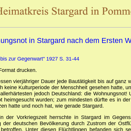
ngsnot in Stargard nach dem Ersten We
 bis zur Gegenwart" 1927 S. 31-44
Format drucken.
sen vierjähriger Dauer jede Bautätigkeit bis auf ganz 
ch keine Kulturperiode der Menschheit gesehen hatte, u
 allerhärtesten jedoch Deutschland: die Wohnungsnot! 
t heimgesucht wurden; zum mindesten dürfte es in der
en hatte und noch hat, wie gerade Stargard.
in der Vorkriegszeit herrschte in Stargard im Gegen
er deutschen Bevölkerung durch Zustrom der Ostflüch
troffen. Unter diesen Flüchtlingen befanden sich se