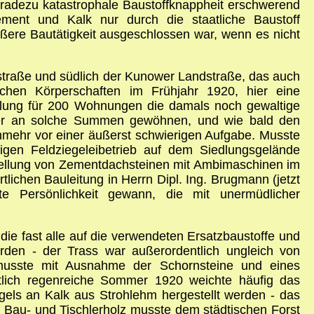
adezu katastrophale Baustoffknappheit erschwerend
ent und Kalk nur durch die staatliche Baustoff
ßere Bautätigkeit ausgeschlossen war, wenn es nicht
straße und südlich der Kunower Landstraße, das auch
chen Körperschaften im Frühjahr 1920, hier eine
mlung für 200 Wohnungen die damals noch gewaltige
eiter an solche Summen gewöhnen, und wie bald den
mehr vor einer äußerst schwierigen Aufgabe. Musste
tigen Feldziegeleibetrieb auf dem Siedlungsgelände
tellung von Zementdachsteinen mit Ambimaschinen im
lichen Bauleitung in Herrn Dipl. Ing. Brugmann (jetzt
fte Persönlichkeit gewann, die mit unermüdlicher
e fast alle auf die verwendeten Ersatzbaustoffe und
den - der Trass war außerordentlich ungleich von
 musste mit Ausnahme der Schornsteine und eines
tlich regenreiche Sommer 1920 weichte häufig das
ls an Kalk aus Strohlehm hergestellt werden - das
s Bau- und Tischlerholz musste dem städtischen Forst