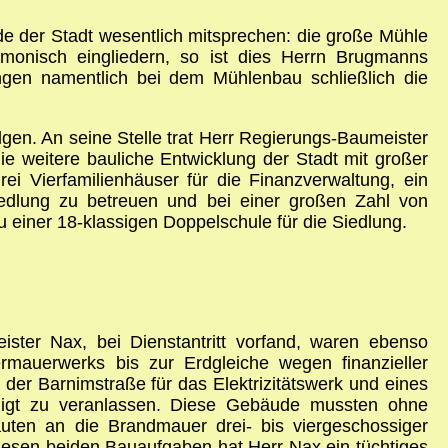
de der Stadt wesentlich mitsprechen: die große Mühle
onisch eingliedern, so ist dies Herrn Brugmanns
ngen namentlich bei dem Mühlenbau schließlich die
en. An seine Stelle trat Herr Regierungs-Baumeister
e weitere bauliche Entwicklung der Stadt mit großer
ei Vierfamilienhäuser für die Finanzverwaltung, ein
iedlung zu betreuen und bei einer großen Zahl von
 einer 18-klassigen Doppelschule für die Siedlung.
ster Nax, bei Dienstantritt vorfand, waren ebenso
ermauerwerks bis zur Erdgleiche wegen finanzieller
der Barnimstraße für das Elektrizitätswerk und eines
igt zu veranlassen. Diese Gebäude mussten ohne
ten an die Brandmauer drei- bis viergeschossiger
esen beiden Bauaufgaben hat Herr Nax ein tüchtiges