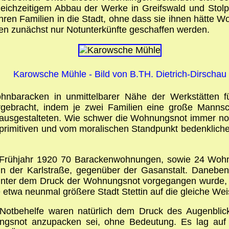
eichzeitigem Abbau der Werke in Greifswald und Stol
 ihren Familien in die Stadt, ohne dass sie ihnen hätte
en zunächst nur Notunterkünfte geschaffen werden.
Karowsche Mühle - Bild von B.TH. Dietrich-Dirschau
ohnbaracken in unmittelbarer Nähe der Werkstätten 
gebracht, indem je zwei Familien eine große Mannschaf
ausgestalteten. Wie schwer die Wohnungsnot immer noch 
er primitiven und vom moralischen Standpunkt bedenklich
 Frühjahr 1920 70 Barackenwohnungen, sowie 24 Wohn
er in der Karlstraße, gegenüber der Gasanstalt. Dane
unter dem Druck der Wohnungsnot vorgegangen wurde, b
etwa neunmal größere Stadt Stettin auf die gleiche W
n Notbehelfe waren natürlich dem Druck des Augenbli
gsnot anzupacken sei, ohne Bedeutung. Es lag auf de