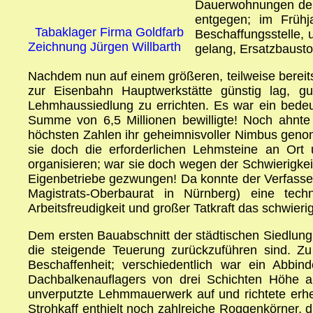
Dauerwohnungen dem 
entgegen; im Früh
Tabaklager Firma Goldfarb
Beschaffungsstelle, 
Zeichnung Jürgen Willbarth
gelang, Ersatzbaustof
Nachdem nun auf einem größeren, teilweise bereit
zur Eisenbahn Hauptwerkstätte günstig lag, g
Lehmhaussiedlung zu errichten. Es war ein bede
Summe von 6,5 Millionen bewilligte! Noch ahnte
höchsten Zahlen ihr geheimnisvoller Nimbus geno
sie doch die erforderlichen Lehmsteine an Ort u
organisieren; war sie doch wegen der Schwierigk
Eigenbetriebe gezwungen! Da konnte der Verfasser 
Magistrats-Oberbaurat in Nürnberg) eine techn
Arbeitsfreudigkeit und großer Tatkraft das schwieri
Dem ersten Bauabschnitt der städtischen Siedlung
die steigende Teuerung zurückzuführen sind. Z
Beschaffenheit; verschiedentlich war ein Abb
Dachbalkenauflagers von drei Schichten Höhe a
unverputzte Lehmmauerwerk auf und richtete erh
Strohkaff enthielt noch zahlreiche Roggenkörner,