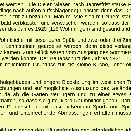
t werden - die Dielen wiesen nach Jahresfrist starke F
rdings nach außen aufschlagende) Fenster; denn das Gl
ren nicht zu bezahlen. Man musste sich mit einem sta
r bald verblassten und verwaschen wurden, so dass der u
äuser des Jahres 1920 (118 Wohnungen) sind gesund un
Wohnküche mit besonderer Spüle und zwei oder drei Zimm
mit Lehmsteinen gearbeitet werden; denn diese verla
utz kamen. Zum Glück waren vom Ausgang des Sommers a
et werden konnte. Der Bauabschnitt des Jahres 1921 -
beliebteren Grundriss zurück: Kleine Küche, lieber ei
lgebäudes und engere Blockteilung im westlichen Teil 
htungen und auf möglichste Ausnutzung des Geländes
on da ab die Gärten verringern und zu einer etwas e
rhalten, so dass sie gute, klare Raumbilder geben. De
n Doppelschule mit anschließendem Sport- und Spie
en und entsprechende Abmessungen erhalten mussten
bild und geben den Häuserfronten den erforderlichen A