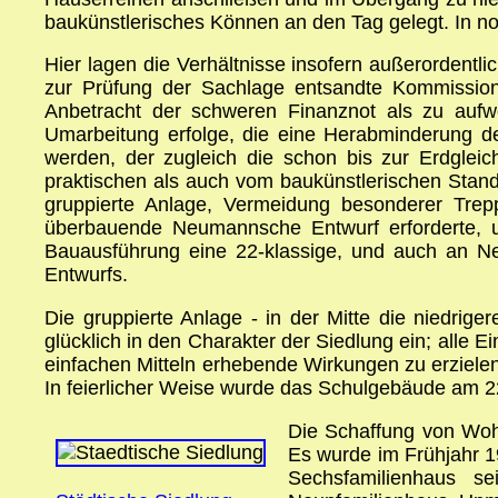
baukünstlerisches Können an den Tag gelegt. In 
Hier lagen die Verhältnisse insofern außerordentlic
zur Prüfung der Sachlage entsandte Kommission 
Anbetracht der schweren Finanznot als zu auf
Umarbeitung erfolge, die eine Herabminderung d
werden, der zugleich die schon bis zur Erdgle
praktischen als auch vom baukünstlerischen Stand
gruppierte Anlage, Vermeidung besonderer Trepp
überbauende Neumannsche Entwurf erforderte, 
Bauausführung eine 22-klassige, und auch an N
Entwurfs.
Die gruppierte Anlage - in der Mitte die niedri
glücklich in den Charakter der Siedlung ein; alle 
einfachen Mitteln erhebende Wirkungen zu erzielen
In feierlicher Weise wurde das Schulgebäude am 2
Die Schaffung von Woh
Es wurde im Frühjahr 19
Sechsfamilienhaus se