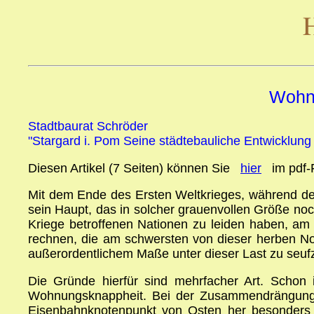
Wohnu
Stadtbaurat Schröder
"Stargard i. Pom Seine städtebauliche Entwicklung
Diesen Artikel (7 Seiten) können Sie
hier
im pdf-
Mit dem Ende des Ersten Weltkrieges, während des
sein Haupt, das in solcher grauenvollen Größe no
Kriege betroffenen Nationen zu leiden haben, am
rechnen, die am schwersten von dieser herben No
außerordentlichem Maße unter dieser Last zu seufz
Die Gründe hierfür sind mehrfacher Art. Schon 
Wohnungsknappheit. Bei der Zusammendrängung d
Eisenbahnknotenpunkt von Osten her besonders be