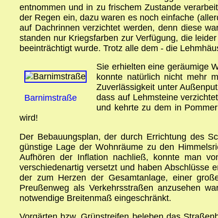
entnommen und in zu frischem Zustande verarbeite
der Regen ein, dazu waren es noch einfache (alle
auf Dachrinnen verzichtet werden, denn diese wa
standen nur Kriegsfarben zur Verfügung, die leide
beeinträchtigt wurde. Trotz alle dem - die Lehmh
Sie erhielten eine geräumige 
konnte natürlich nicht mehr 
Zuverlässigkeit unter Außenp
dass auf Lehmsteine verzicht
Barnimstraße
und kehrte zu dem in Pommern 
wird!
Der Bebauungsplan, der durch Errichtung des Schu
günstige Lage der Wohnräume zu den Himmelsric
Aufhören der Inflation nachließ, konnte man v
verschiedenartig versetzt und haben Abschlüsse e
der zum Herzen der Gesamtanlage, einer große
Preußenweg als Verkehrsstraßen anzusehen war
notwendige Breitenmaß eingeschränkt.
Vorgärten bzw. Grünstreifen beleben das Straßen