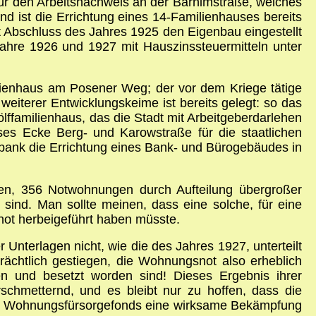
ür den Arbeitsnachweis an der Barnimstraße, welches
 ist die Errichtung eines 14-Familienhauses bereits
 Abschluss des Jahres 1925 den Eigenbau eingestellt
Jahre 1926 und 1927 mit Hauszinssteuermitteln unter
ilienhaus am Posener Weg; der vor dem Kriege tätige
iterer Entwicklungskeime ist bereits gelegt: so das
ffamilienhaus, das die Stadt mit Arbeitgeberdarlehen
uses Ecke Berg- und Karowstraße für die staatlichen
tbank die Errichtung eines Bank- und Bürogebäudes in
n, 356 Notwohnungen durch Aufteilung übergroßer
nd. Man sollte meinen, dass eine solche, für eine
not herbeigeführt haben müsste.
 Unterlagen nicht, wie die des Jahres 1927, unterteilt
ächtlich gestiegen, die Wohnungsnot also erheblich
n und besetzt worden sind! Dieses Ergebnis ihrer
schmetternd, und es bleibt nur zu hoffen, dass die
hen Wohnungsfürsorgefonds eine wirksame Bekämpfung