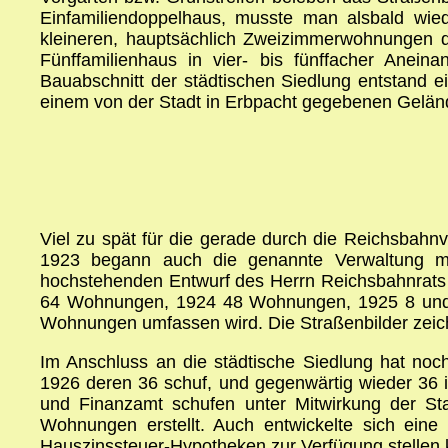
Einfamiliendoppelhaus, musste man alsbald wi
kleineren, hauptsächlich Zweizimmerwohnungen de
Fünffamilienhaus in vier- bis fünffacher Anein
Bauabschnitt der städtischen Siedlung entstand 
einem von der Stadt in Erbpacht gegebenen Geländ
Viel zu spät für die gerade durch die Reichsbahn
1923 begann auch die genannte Verwaltung mit
hochstehenden Entwurf des Herrn Reichsbahnrats D
64 Wohnungen, 1924 48 Wohnungen, 1925 8 und
Wohnungen umfassen wird. Die Straßenbilder zeic
Im Anschluss an die städtische Siedlung hat noch
1926 deren 36 schuf, und gegenwärtig wieder 36
und Finanzamt schufen unter Mitwirkung der St
Wohnungen erstellt. Auch entwickelte sich eine 
Hauszinssteuer-Hypotheken zur Verfügung stellen 