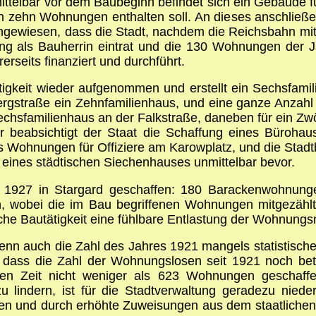
ttelbar vor dem Baubeginn befindet sich ein Gebäude f
zehn Wohnungen enthalten soll. An dieses anschließend
ingewiesen, dass die Stadt, nachdem die Reichsbahn mit
lung als Bauherrin eintrat und die 130 Wohnungen der 
rseits finanziert und durchführt.
ätigkeit wieder aufgenommen und erstellt ein Sechsfam
gstraße ein Zehnfamilienhaus, und eine ganze Anzahl we
chsfamilienhaus an der Falkstraße, daneben für ein Zwöl
ter beabsichtigt der Staat die Schaffung eines Büroha
chs Wohnungen für Offiziere am Karowplatz, und die Stad
g eines städtischen Siechenhauses unmittelbar bevor.
1927 in Stargard geschaffen: 180 Barackenwohnunge
bei die im Bau begriffenen Wohnungen mitgezählt si
che Bautätigkeit eine fühlbare Entlastung der Wohnungs
Wenn auch die Zahl des Jahres 1921 mangels statistischer
dass die Zahl der Wohnungslosen seit 1921 noch betr
hen Zeit nicht weniger als 623 Wohnungen geschaffe
 lindern, ist für die Stadtverwaltung geradezu nieder
ennen und durch erhöhte Zuweisungen aus dem staatlic