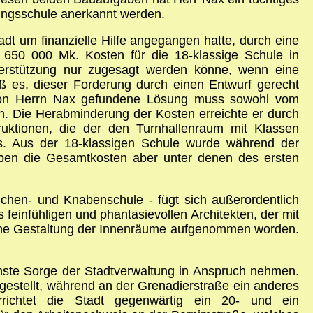
ungsschule anerkannt werden.
tadt um finanzielle Hilfe angegangen hatte, durch eine
 650 000 Mk. Kosten für die 18-klassige Schule in
erstützung nur zugesagt werden könne, wenn eine
 es, dieser Forderung durch einen Entwurf gerecht
e von Herrn Nax gefundene Lösung muss sowohl vom
n. Die Herabminderung der Kosten erreichte er durch
ruktionen, die der den Turnhallenraum mit Klassen
. Aus der 18-klassigen Schule wurde während der
ben die Gesamtkosten aber unter denen des ersten
dchen- und Knabenschule - fügt sich außerordentlich
 feinfühligen und phantasievollen Architekten, der mit
nfrohe Gestaltung der Innenräume aufgenommen worden.
nste Sorge der Stadtverwaltung in Anspruch nehmen.
ggestellt, während an der Grenadierstraße ein anderes
rrichtet die Stadt gegenwärtig ein 20- und ein