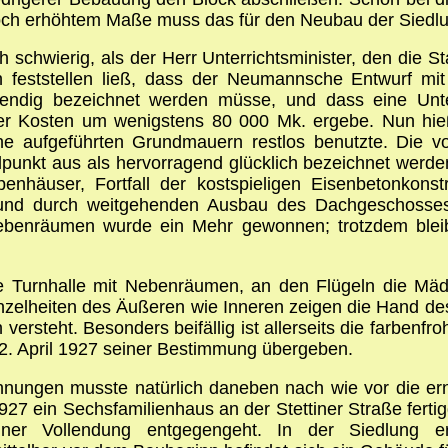
noch erhöhtem Maße muss das für den Neubau der Siedl
h schwierig, als der Herr Unterrichtsminister, den die S
feststellen ließ, dass der Neumannsche Entwurf mit
wendig bezeichnet werden müsse, und dass eine Unt
er Kosten um wenigstens 80 000 Mk. ergebe. Nun hieß
iche aufgeführten Grundmauern restlos benutzte. Di
punkt aus als hervorragend glücklich bezeichnet werde
enhäuser, Fortfall der kostspieligen Eisenbetonkonst
und durch weitgehenden Ausbau des Dachgeschosses
ebenräumen wurde ein Mehr gewonnen; trotzdem blei
gere Turnhalle mit Nebenräumen, an den Flügeln die Mä
Einzelheiten des Äußeren wie Inneren zeigen die Hand des
 versteht. Besonders beifällig ist allerseits die farbe
2. April 1927 seiner Bestimmung übergeben.
nungen musste natürlich daneben nach wie vor die er
27 ein Sechsfamilienhaus an der Stettiner Straße ferti
iner Vollendung entgegengeht. In der Siedlung e