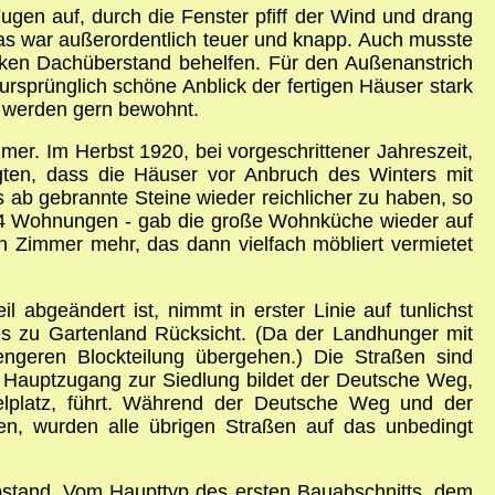
ugen auf, durch die Fenster pfiff der Wind und drang
as war außerordentlich teuer und knapp. Auch musste
rken Dachüberstand behelfen. Für den Außenanstrich
rsprünglich schöne Anblick der fertigen Häuser stark
d werden gern bewohnt.
er. Im Herbst 1920, bei vorgeschrittener Jahreszeit,
ngten, dass die Häuser vor Anbruch des Winters mit
b gebrannte Steine wieder reichlicher zu haben, so
 64 Wohnungen - gab die große Wohnküche wieder auf
n Zimmer mehr, das dann vielfach möbliert vermietet
abgeändert ist, nimmt in erster Linie auf tunlichst
 zu Gartenland Rücksicht. (Da der Landhunger mit
ngeren Blockteilung übergehen.) Die Straßen sind
n Hauptzugang zur Siedlung bildet der Deutsche Weg,
lplatz, führt. Während der Deutsche Weg und der
, wurden alle übrigen Straßen auf das unbedingt
bstand. Vom Haupttyp des ersten Bauabschnitts, dem