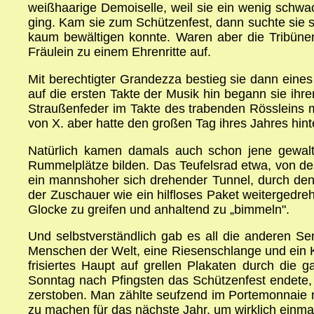
weißhaarige Demoiselle, weil sie ein wenig sch
ging. Kam sie zum Schützenfest, dann suchte sie 
kaum bewältigen konnte. Waren aber die Tribünen b
Fräulein zu einem Ehrenritte auf.
Mit berechtigter Grandezza bestieg sie dann eine
auf die ersten Takte der Musik hin begann sie ihren
Straußenfeder im Takte des trabenden Rössleins 
von X. aber hatte den großen Tag ihres Jahres hint
Natürlich kamen damals auch schon jene gewalt
Rummelplätze bilden. Das Teufelsrad etwa, von dess
ein mannshoher sich drehender Tunnel, durch den 
der Zuschauer wie ein hilfloses Paket weitergedre
Glocke zu greifen und anhaltend zu „bimmeln".
Und selbstverständlich gab es all die anderen S
Menschen der Welt, eine Riesenschlange und ein K
frisiertes Haupt auf grellen Plakaten durch die
Sonntag nach Pfingsten das Schützenfest endete, e
zerstoben. Man zählte seufzend im Portemonnaie n
zu machen für das nächste Jahr, um wirklich einmal