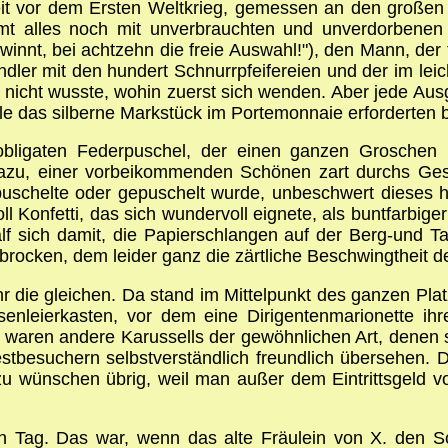
Zeit vor dem Ersten Weltkrieg, gemessen an den großen
mt alles noch mit unverbrauchten und unverdorbenen 
innt, bei achtzehn die freie Auswahl!"), den Mann, der 
dler mit den hundert Schnurrpfeifereien und der im le
 nicht wusste, wohin zuerst sich wenden. Aber jede Aus
le das silberne Markstück im Portemonnaie erforderte
obligaten Federpuschel, der einen ganzen Groschen 
 dazu, einer vorbeikommenden Schönen zart durchs Ges
 puschelte oder gepuschelt wurde, unbeschwert dieses
oll Konfetti, das sich wundervoll eignete, als buntfarb
f sich damit, die Papierschlangen auf der Berg-und Ta
rocken, dem leider ganz die zärtliche Beschwingtheit d
r die gleichen. Da stand im Mittelpunkt des ganzen Pla
esenleierkasten, vor dem eine Dirigentenmarionette i
 waren andere Karussells der gewöhnlichen Art, denen s
nfestbesuchern selbstverständlich freundlich übersehen
 zu wünschen übrig, weil man außer dem Eintrittsgeld v
 Tag. Das war, wenn das alte Fräulein von X. den Sch