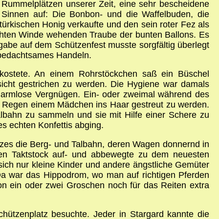
 Rummelplätzen unserer Zeit, eine sehr bescheidene
Sinnen auf: Die Bonbon- und die Waffelbuden, die
türkischen Honig verkaufte und den sein roter Fez als
ichten Winde wehenden Traube der bunten Ballons. Es
gabe auf dem Schützenfest musste sorgfältig überlegt
n bedachtsames Handeln.
kostete. An einem Rohrstöckchen saß ein Büschel
icht gestrichen zu werden. Die Hygiene war damals
 harmlose Vergnügen. Ein- oder zweimal während des
iger Regen einem Mädchen ins Haar gestreut zu werden.
lbahn zu sammeln und sie mit Hilfe einer Schere zu
es echten Konfettis abging.
tzes die Berg- und Talbahn, deren Wagen donnernd in
hren Taktstock auf- und abbewegte zu dem neuesten
ich nur kleine Kinder und andere ängstliche Gemüter
. Da war das Hippodrom, wo man auf richtigen Pferden
on ein oder zwei Groschen noch für das Reiten extra
ützenplatz besuchte. Jeder in Stargard kannte die