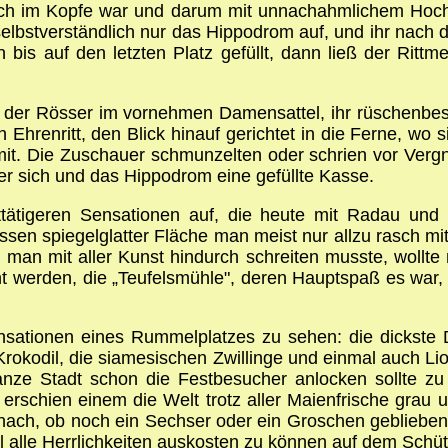
wach im Kopfe war und darum mit unnachahmlichem Hoch
selbstverständlich nur das Hippodrom auf, und ihr nach
is auf den letzten Platz gefüllt, dann ließ der Rittme
s der Rösser im vornehmen Damensattel, ihr rüschenbese
 Ehrenritt, den Blick hinauf gerichtet in die Ferne, wo 
mit. Die Zuschauer schmunzelten oder schrien vor Verg
er sich und das Hippodrom eine gefüllte Kasse.
tätigeren Sensationen auf, die heute mit Radau un
en spiegelglatter Fläche man meist nur allzu rasch mit 
man mit aller Kunst hindurch schreiten musste, wollte 
ht werden, die „Teufelsmühle", deren Hauptspaß es war, 
ensationen eines Rummelplatzes zu sehen: die dickste
rokodil, die siamesischen Zwillinge und einmal auch L
 ganze Stadt schon die Festbesucher anlocken sollte
rschien einem die Welt trotz aller Maienfrische grau u
ach, ob noch ein Sechser oder ein Groschen geblieben 
 alle Herrlichkeiten auskosten zu können auf dem Schütz