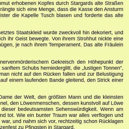
mut erhobenen Kopfes durch Stargards alte Straßen
 drängte sich eine Menge, dass die Kasse den Ansturm
ister die Kapelle Tusch blasen und forderte das alte
tztes Staatskleid wurde zweckvoll hin dekoriert, und
sich ihr Geist bewegte. Von ihrem Strohhut nickte eine
nügen, je nach ihrem Temperament. Das alte Fräulein
d nervenmörderischem Gekreisch den Höhepunkt der
sanftem Schubs herniederglitt, die „lustigen Tonnen",
man nicht auf den Rücken fallen und zur Belustigung
auf einem laufenden Bande gleitend, den Strick einer
 Dame der Welt, den größten Mann und die kleinsten
ionel, den Löwenmenschen, dessen kunstvoll auf Löwe
 zu dieser bedeutsamsten Sehenswürdigkeit. Wenn am
nd tot. Wie ein bunter Traum war alles verflogen und
war, und nahm sich vor, rechtzeitig schon Rücklagen
enfest zu Pfingsten in Stargard.