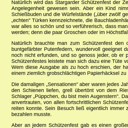
Natürlich wird das Stargarder Schützenfest der 
Angelegenheit gewesen sein. Aber ein Kind nim
Schießbuden und die Würfelstände („über zwölf gew
„echten" Türken kennzeichnete, die Bauchladenhän
war alles so schön und so verführerisch, dass man
werden; denn die paar Groschen oder im Höchstfal
Natürlich brauchte man zum Schützenfest den 
buntgefärbter Putenfedern, wundervoll geeignet
noch nicht erfunden, und so genoss jeder, ob er
Schützenfestes leistete man sich dazu eine Tüte v
Wem diese Ausgabe als zu hoch erschien, der hal
einem ziemlich grobschlächtigen Papierhäcksel zu b
Die damaligen „Sensationen" aber waren jedes Jah
den Schienen liefen, grell übertönt von dem Ri
Schlager „Püppchen, du bist mein Augenstern". Da
anvertrauten, von allen fortschrittlichen Schütze
reiten konnte. Sein Besuch ließ eigentlich immer
bezahlen musste.
Aber an jedem Schützenfest gab es einen großen