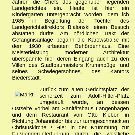
Jahren die Chefs des gegenüber liegenden
Landgerichtes ein. Heute ist hier ein
Kindergarten untergebracht worden, dem ich
1985 in Begleitung der Tochter des
Landgerichtsdirektors Bialonski einen Besuch
abstatten durfte. Am nördlichen Trakt der
Gefängnisanlage begann die Karowstraße mit
dem 1930 erbauten Behördenhaus. Eine
Meisterleistung moderner Architektur
überspannte hier deren Eingang auch zu den
Villen des Stadtbaumeisters Krummbügel und
seines Schwiegersohnes, des Kantors
Biederstädt.
Zurück zum alten Gerichtsplatz, der
seinerzeit zum Adolf-Hitler-Platz
umgetauft wurde, an dessen
Ostseite vorbei am Sanitätshaus Langenhagen
und dem Restaurant von Otto Klebon in
Richtung Johannistor bis zur turmgeschmückten
Christuskirche ! Hier in der Krümmung zur
Fußgängerunterführung durch die westliche