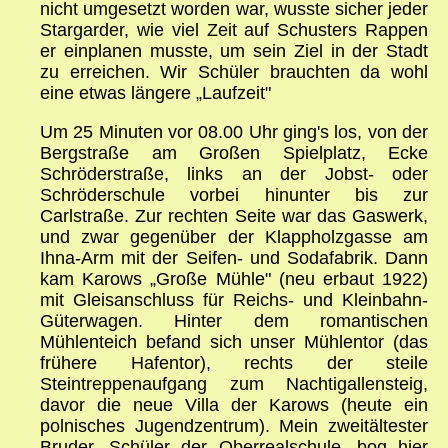
nicht umgesetzt worden war, wusste sicher jeder
Stargarder, wie viel Zeit auf Schusters Rappen
er einplanen musste, um sein Ziel in der Stadt
zu erreichen. Wir Schüler brauchten da wohl
eine etwas längere „Laufzeit"
Um 25 Minuten vor 08.00 Uhr ging's los, von der
Bergstraße am Großen Spielplatz, Ecke
Schröderstraße, links an der Jobst- oder
Schröderschule vorbei hinunter bis zur
Carlstraße. Zur rechten Seite war das Gaswerk,
und zwar gegenüber der Klappholzgasse am
Ihna-Arm mit der Seifen- und Sodafabrik. Dann
kam Karows „Große Mühle" (neu erbaut 1922)
mit Gleisanschluss für Reichs- und Kleinbahn-
Güterwagen. Hinter dem romantischen
Mühlenteich befand sich unser Mühlentor (das
frühere Hafentor), rechts der steile
Steintreppenaufgang zum Nachtigallensteig,
davor die neue Villa der Karows (heute ein
polnisches Jugendzentrum). Mein zweitältester
Bruder, Schüler der Oberrealschule, bog hier