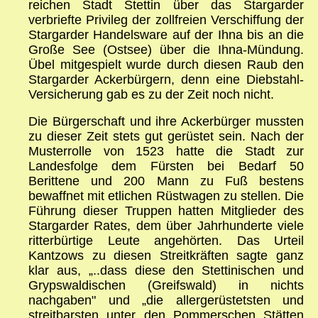
reichen Stadt Stettin über das Stargarder
verbriefte Privileg der zollfreien Verschiffung der
Stargarder Handelsware auf der Ihna bis an die
Große See (Ostsee) über die Ihna-Mündung.
Übel mitgespielt wurde durch diesen Raub den
Stargarder Ackerbürgern, denn eine Diebstahl-
Versicherung gab es zu der Zeit noch nicht.
Die Bürgerschaft und ihre Ackerbürger mussten
zu dieser Zeit stets gut gerüstet sein. Nach der
Musterrolle von 1523 hatte die Stadt zur
Landesfolge dem Fürsten bei Bedarf 50
Berittene und 200 Mann zu Fuß bestens
bewaffnet mit etlichen Rüstwagen zu stellen. Die
Führung dieser Truppen hatten Mitglieder des
Stargarder Rates, dem über Jahrhunderte viele
ritterbürtige Leute angehörten. Das Urteil
Kantzows zu diesen Streitkräften sagte ganz
klar aus, „..dass diese den Stettinischen und
Grypswaldischen (Greifswald) in nichts
nachgaben" und „die allergerüstetsten und
streitbarsten unter den Pommerschen Stätten