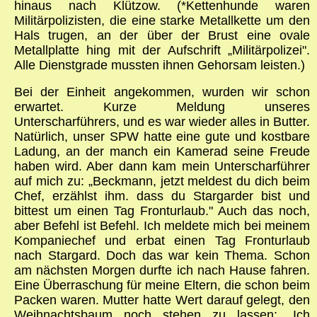
hinaus nach Klützow. (*Kettenhunde waren
Militärpolizisten, die eine starke Metallkette um den
Hals trugen, an der über der Brust eine ovale
Metallplatte hing mit der Aufschrift „Militärpolizei".
Alle Dienstgrade mussten ihnen Gehorsam leisten.)
Bei der Einheit angekommen, wurden wir schon
erwartet. Kurze Meldung unseres
Unterscharführers, und es war wieder alles in Butter.
Natürlich, unser SPW hatte eine gute und kostbare
Ladung, an der manch ein Kamerad seine Freude
haben wird. Aber dann kam mein Unterscharführer
auf mich zu: „Beckmann, jetzt meldest du dich beim
Chef, erzählst ihm. dass du Stargarder bist und
bittest um einen Tag Fronturlaub." Auch das noch,
aber Befehl ist Befehl. Ich meldete mich bei meinem
Kompaniechef und erbat einen Tag Fronturlaub
nach Stargard. Doch das war kein Thema. Schon
am nächsten Morgen durfte ich nach Hause fahren.
Eine Überraschung für meine Eltern, die schon beim
Packen waren. Mutter hatte Wert darauf gelegt, den
Weihnachtsbaum noch stehen zu lassen: „Ich