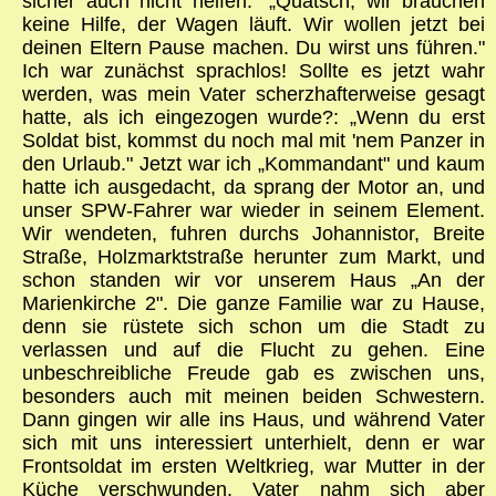
sicher auch nicht helfen." „Quatsch, wir brauchen
keine Hilfe, der Wagen läuft. Wir wollen jetzt bei
deinen Eltern Pause machen. Du wirst uns führen."
Ich war zunächst sprachlos! Sollte es jetzt wahr
werden, was mein Vater scherzhafterweise gesagt
hatte, als ich eingezogen wurde?: „Wenn du erst
Soldat bist, kommst du noch mal mit 'nem Panzer in
den Urlaub." Jetzt war ich „Kommandant" und kaum
hatte ich ausgedacht, da sprang der Motor an, und
unser SPW-Fahrer war wieder in seinem Element.
Wir wendeten, fuhren durchs Johannistor, Breite
Straße, Holzmarktstraße herunter zum Markt, und
schon standen wir vor unserem Haus „An der
Marienkirche 2". Die ganze Familie war zu Hause,
denn sie rüstete sich schon um die Stadt zu
verlassen und auf die Flucht zu gehen. Eine
unbeschreibliche Freude gab es zwischen uns,
besonders auch mit meinen beiden Schwestern.
Dann gingen wir alle ins Haus, und während Vater
sich mit uns interessiert unterhielt, denn er war
Frontsoldat im ersten Weltkrieg, war Mutter in der
Küche verschwunden. Vater nahm sich aber