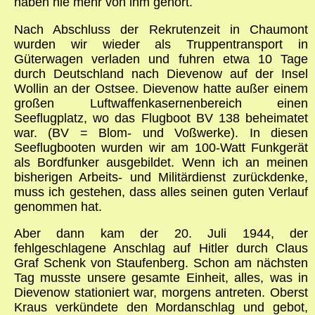
haben nie mehr von ihm gehört.
Nach Abschluss der Rekrutenzeit in Chaumont
wurden wir wieder als Truppentransport in
Güterwagen verladen und fuhren etwa 10 Tage
durch Deutschland nach Dievenow auf der Insel
Wollin an der Ostsee. Dievenow hatte außer einem
großen Luftwaffenkasernenbereich einen
Seeflugplatz, wo das Flugboot BV 138 beheimatet
war. (BV = Blom- und Voßwerke). In diesen
Seeflugbooten wurden wir am 100-Watt Funkgerät
als Bordfunker ausgebildet. Wenn ich an meinen
bisherigen Arbeits- und Militärdienst zurückdenke,
muss ich gestehen, dass alles seinen guten Verlauf
genommen hat.
Aber dann kam der 20. Juli 1944, der
fehlgeschlagene Anschlag auf Hitler durch Claus
Graf Schenk von Staufenberg. Schon am nächsten
Tag musste unsere gesamte Einheit, alles, was in
Dievenow stationiert war, morgens antreten. Oberst
Kraus verkündete den Mordanschlag und gebot,