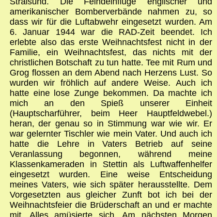
Stralsund. Die Feindeinflüge englischer und
amerikanischer Bomberverbände nahmen zu, so
dass wir für die Luftabwehr eingesetzt wurden. Am
6. Januar 1944 war die RAD-Zeit beendet. Ich
erlebte also das erste Weihnachtsfest nicht in der
Familie, ein Weihnachtsfest, das nichts mit der
christlichen Botschaft zu tun hatte. Tee mit Rum und
Grog flossen an dem Abend nach Herzens Lust. So
wurden wir fröhlich auf andere Weise. Auch ich
hatte eine lose Zunge bekommen. Da machte ich
mich an den Spieß unserer Einheit
(Hauptscharführer, beim Heer Hauptfeldwebel.)
heran, der genau so in Stimmung war wie wir. Er
war gelernter Tischler wie mein Vater. Und auch ich
hatte die Lehre in Vaters Betrieb auf seine
Veranlassung begonnen, während meine
Klassenkameraden in Stettin als Luftwaffenhelfer
eingesetzt wurden. Eine weise Entscheidung
meines Vaters, wie sich später herausstellte. Dem
Vorgesetzten aus gleicher Zunft bot ich bei der
Weihnachtsfeier die Brüderschaft an und er machte
mit. Alles amüsierte sich. Am nächsten Morgen