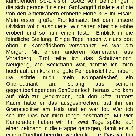
kämpfenden SS-Division „Götz von Berlichingen",
die sich gerade für einen Großangriff rüstete auf die
von den Amerikanern eroberte Höhe 308 im Elsaß.
Mein erster großer Fronteinsatz, bei dem unsere
Division völlig ausblutete. Wir hatten aber die Höhe
erobert und so nun einen festen Einblick in die
feindliche Stellung. Einige Tage haben wir uns dort
oben in Kampflöchern verschanzt. Es war am
Morgen. Mit einem anderen Kameraden aus
Vorarlberg, Tirol teilte ich das Schützenloch.
Neugierig, wie Beckmann war, richtete ich mich
hoch auf, um kurz mal gute Feindeinsicht zu haben.
Da schrie mich mein Kompaniechef, ein
Oberleutnant an, sprang aus seinem
gegenüberliegenden Schützenloch heraus und kam
auf mich zu: „Beckmann, halt den Dötz runter!"
Kaum hatte er das ausgesprochen, traf ihn ein
Granatsplitter am Hals und er war tot. War ich
schuld? Das hat mich lange beschäftigt. Mit vier
Kameraden haben wir ihn zwei Tage später auf
einer Zeltbahn in die Etappe getragen, damit er auf
einem Friedhof beerdigt werden konnte. Das war bei