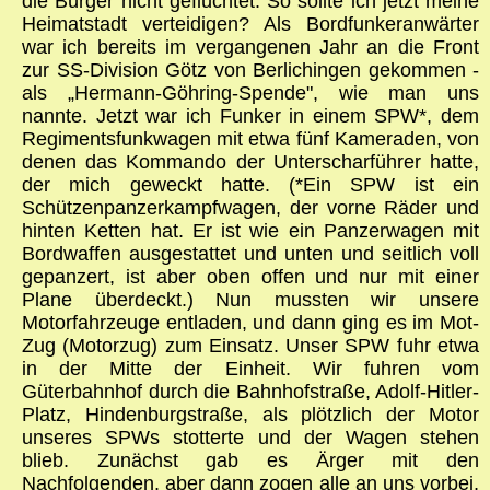
die Bürger nicht geflüchtet. So sollte ich jetzt meine
Heimatstadt verteidigen? Als Bordfunkeranwärter
war ich bereits im vergangenen Jahr an die Front
zur SS-Division Götz von Berlichingen gekommen -
als „Hermann-Göhring-Spende", wie man uns
nannte. Jetzt war ich Funker in einem SPW*, dem
Regimentsfunkwagen mit etwa fünf Kameraden, von
denen das Kommando der Unterscharführer hatte,
der mich geweckt hatte. (*Ein SPW ist ein
Schützenpanzerkampfwagen, der vorne Räder und
hinten Ketten hat. Er ist wie ein Panzerwagen mit
Bordwaffen ausgestattet und unten und seitlich voll
gepanzert, ist aber oben offen und nur mit einer
Plane überdeckt.) Nun mussten wir unsere
Motorfahrzeuge entladen, und dann ging es im Mot-
Zug (Motorzug) zum Einsatz. Unser SPW fuhr etwa
in der Mitte der Einheit. Wir fuhren vom
Güterbahnhof durch die Bahnhofstraße, Adolf-Hitler-
Platz, Hindenburgstraße, als plötzlich der Motor
unseres SPWs stotterte und der Wagen stehen
blieb. Zunächst gab es Ärger mit den
Nachfolgenden, aber dann zogen alle an uns vorbei,