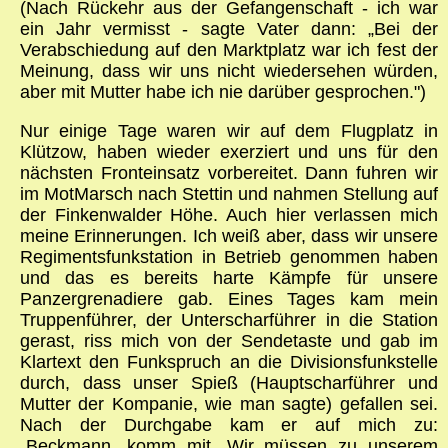
(Nach Rückehr aus der Gefangenschaft - ich war
ein Jahr vermisst - sagte Vater dann: „Bei der
Verabschiedung auf den Marktplatz war ich fest der
Meinung, dass wir uns nicht wiedersehen würden,
aber mit Mutter habe ich nie darüber gesprochen.")
Nur einige Tage waren wir auf dem Flugplatz in
Klützow, haben wieder exerziert und uns für den
nächsten Fronteinsatz vorbereitet. Dann fuhren wir
im Mot­Marsch nach Stettin und nahmen Stellung auf
der Finkenwalder Höhe. Auch hier verlassen mich
meine Erinnerungen. Ich weiß aber, dass wir unsere
Regimentsfunkstation in Betrieb genommen haben
und das es bereits harte Kämpfe für unsere
Panzergrenadiere gab. Eines Tages kam mein
Truppenführer, der Unterscharführer in die Station
gerast, riss mich von der Sendetaste und gab im
Klartext den Funkspruch an die Divisionsfunkstelle
durch, dass unser Spieß (Hauptscharführer und
Mutter der Kompanie, wie man sagte) gefallen sei.
Nach der Durchgabe kam er auf mich zu:
„Beckmann, komm mit. Wir müssen zu unserem