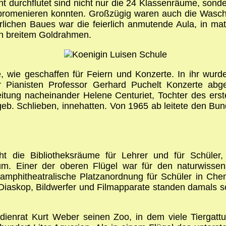
t durchflutet sind nicht nur die 24 Klassenräume, sond
promenieren konnten. Großzügig waren auch die Waschr
rlichen Baues war die feierlich anmutende Aula, in mat
in breitem Goldrahmen.
, wie geschaffen für Feiern und Konzerte. In ihr wurd
ner Pianisten Professor Gerhard Puchelt Konzerte ab
itung nacheinander Helene Centuriet, Tochter des erst
eb. Schlieben, innehatten. Von 1965 ab leitete den Bun
ht die Bibliotheksräume für Lehrer und für Schüler
m. Einer der oberen Flügel war für den naturwissensc
 amphitheatralische Platzanordnung für Schüler in Che
 Diaskop, Bildwerfer und Filmapparate standen damals 
tudienrat Kurt Weber seinen Zoo, in dem viele Tierga