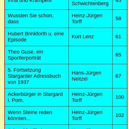
Ihna und Krampehl
45
Schwichtenberg
Wussten Sie schon,
Heinz-Jürgen
58
dass
Torff
Hubert Brinkforth u. eine
Kurt Lenz
61
Episode
Theo Guse, ein
65
Sportlerporträt
5. Fortsetzung
Hans-Jürgen
Stargarder Adressbuch
67
Neitzel
von 1937
Ackerbürger in Stargard
Heinz-Jürgen
100
i. Pom.
Torff
Wenn Steine reden
Heinz-Jürgen
102
könnten...
Torff