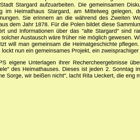
 Stadt Stargard aufzuarbeiten. Die gemeinsamen Disk
g im Heimathaus Stargard, am Mittelweg gelegen, dur
hnungen. Sie erinnern an die während des Zweiten Welt
t aus dem Jahr 1878. Für die Polen bildet diese Samml
rt und Informationen über das "alte Stargard" sind rar
n solcher Austausch wäre früher nie möglich gewesen. Wi
etzt will man gemeinsam die Heimatgeschichte pflegen.
 lockt nun ein gemeinsames Projekt, ein zweisprachiger
S eigene Unterlagen ihrer Rechercheergebnisse über 
eele" des Heimathauses. Dieses ist jeden 2. Sonntag
ne Sorge, wir beißen nicht", lacht Rita Ueckert, die eng